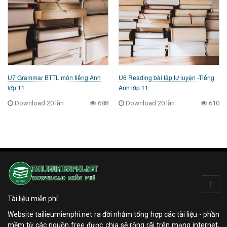
U7 Grammar BTTL môn tiếng Anh
U6 Reading bài tập tự luyện -Tiếng
lớp 11
Anh lớp 11
Download 20 lần
688
Download 20 lần
610
Tài liệu miễn phí
Website tailieumienphi.net ra đời nhằm tổng hợp các tài liệu - phần
mềm từ các nguồn free được chia sẽ rộng rãi trên mạng internet,