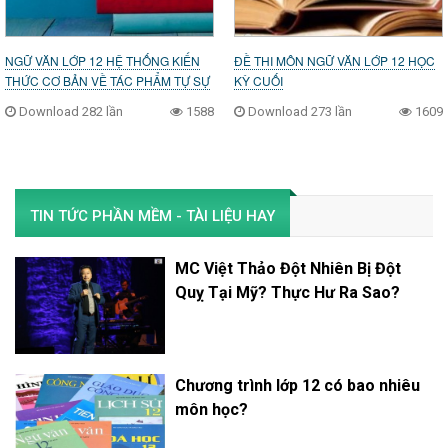
NGỮ VĂN LỚP 12 HỆ THỐNG KIẾN
ĐỀ THI MÔN NGỮ VĂN LỚP 12 HỌC
THỨC CƠ BẢN VỀ TÁC PHẨM TỰ SỰ
KỲ CUỐI
Download 282 lần
1588
Download 273 lần
1609
TIN TỨC PHẦN MỀM - TÀI LIỆU HAY
MC Việt Thảo Đột Nhiên Bị Đột
Quỵ Tại Mỹ? Thực Hư Ra Sao?
Chương trình lớp 12 có bao nhiêu
môn học?