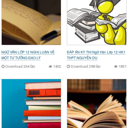
NGỮ VĂN LỚP 12 NGHỊ LUẬN VỀ
ĐÁP ÁN KỲ THI Ngữ Văn Lớp 12 HK1
MỘT TƯ TƯỞNG ĐẠO LÝ
THPT NGUYỄN DU
Download 264 lần
1402
Download 298 lần
1831