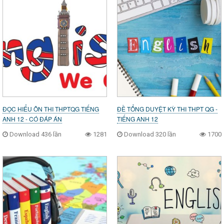
ĐỌC HIỂU ÔN THI THPTQG TIẾNG
ĐỀ TỔNG DUYỆT KỲ THI THPT QG -
ANH 12 - CÓ ĐÁP ÁN
TIẾNG ANH 12
Download 436 lần
1281
Download 320 lần
1700