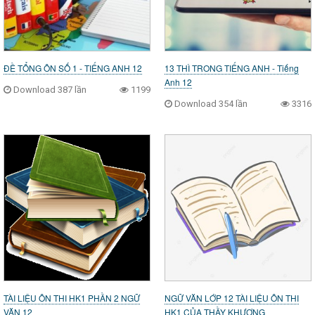
ĐỀ TỔNG ÔN SỐ 1 - TIẾNG ANH 12
13 THÌ TRONG TIẾNG ANH - Tiếng
Anh 12
Download 387 lần
1199
Download 354 lần
3316
TÀI LIỆU ÔN THI HK1 PHẦN 2 NGỮ
NGỮ VĂN LỚP 12 TÀI LIỆU ÔN THI
VĂN 12
HK1 CỦA THẦY KHƯƠNG