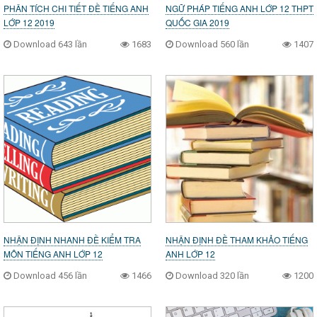
PHÂN TÍCH CHI TIẾT ĐỀ TIẾNG ANH
NGỮ PHÁP TIẾNG ANH LỚP 12 THPT
LỚP 12 2019
QUỐC GIA 2019
Download 643 lần
1683
Download 560 lần
1407
NHẬN ĐỊNH NHANH ĐỀ KIỂM TRA
NHẬN ĐỊNH ĐỀ THAM KHẢO TIẾNG
MÔN TIẾNG ANH LỚP 12
ANH LỚP 12
Download 456 lần
1466
Download 320 lần
1200