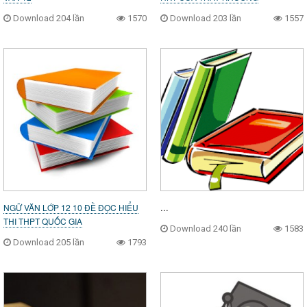
Download 204 lần
1570
Download 203 lần
1557
NGỮ VĂN LỚP 12 10 ĐỀ ĐỌC HIỂU
...
THI THPT QUỐC GIA
Download 240 lần
1583
Download 205 lần
1793